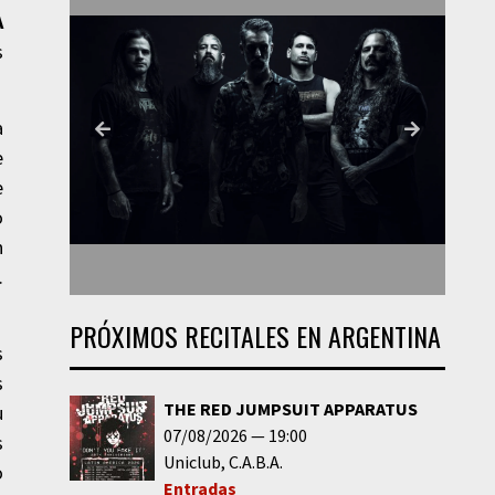
A
s
a
e
e
o
n
.
PRÓXIMOS RECITALES EN ARGENTINA
s
s
THE RED JUMPSUIT APPARATUS
u
07/08/2026
19:00
s
Uniclub
C.A.B.A.
o
Entradas