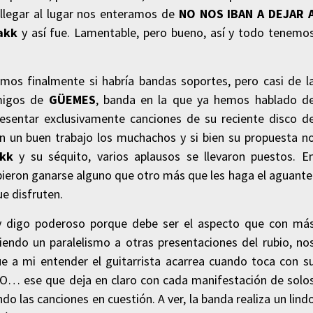
llegar al lugar nos enteramos de
NO NOS IBAN A DEJAR 
akk
y así fue. Lamentable, pero bueno, así y todo tenemo
os finalmente si habría bandas soportes, pero casi de l
amigos de
GÜEMES
, banda en la que ya hemos hablado d
esentar exclusivamente canciones de su reciente disco d
on un buen trabajo los muchachos y si bien su propuesta n
kk
y su séquito, varios aplausos se llevaron puestos. E
ieron ganarse alguno que otro más que les haga el aguante
ue disfruten.
ío, y digo poderoso porque debe ser el aspecto que con má
iendo un paralelismo a otras presentaciones del rubio, no
ue a mi entender el guitarrista acarrea cuando toca con s
O… ese que deja en claro con cada manifestación de solo
 las canciones en cuestión. A ver, la banda realiza un lind