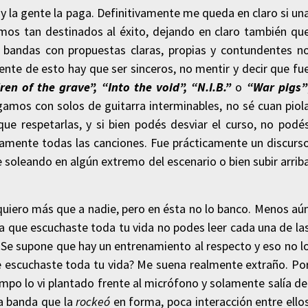
 y la gente la paga. Definitivamente me queda en claro si un
mos tan destinados al éxito, dejando en claro también qu
bandas con propuestas claras, propias y contundentes n
 de esto hay que ser sinceros, no mentir y decir que fu
ren of the grave”, “Into the void”, “N.I.B.”
o
“War pigs”
gamos con solos de guitarra interminables, no sé cuan piol
ue respetarlas, y si bien podés desviar el curso, no podé
amente todas las canciones. Fue prácticamente un discurs
 soleando en algún extremo del escenario o bien subir arrib
o quiero más que a nadie, pero en ésta no lo banco. Menos aú
a que escuchaste toda tu vida no podes leer cada una de la
s. Se supone que hay un entrenamiento al respecto y eso no l
 escuchaste toda tu vida? Me suena realmente extraño. Po
po lo vi plantado frente al micrófono y solamente salía de
a banda que la
rockeó
en forma, poca interacción entre ello