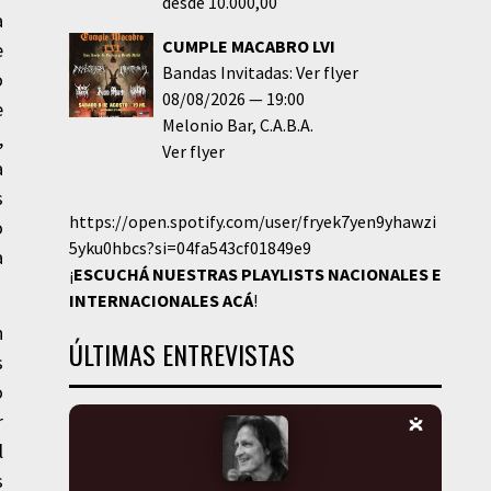
desde 10.000,00
a
CUMPLE MACABRO LVI
e
Bandas Invitadas: Ver flyer
o
08/08/2026
19:00
e
Melonio Bar
C.A.B.A.
,
Ver flyer
a
s
https://open.spotify.com/user/fryek7yen9yhawzi
o
5yku0hbcs?si=04fa543cf01849e9
a
¡
ESCUCHÁ NUESTRAS PLAYLISTS NACIONALES E
INTERNACIONALES
ACÁ
!
n
ÚLTIMAS ENTREVISTAS
s
o
r
l
s