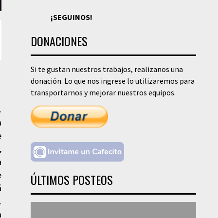
¡SEGUINOS!
DONACIONES
Si te gustan nuestros trabajos, realizanos una
donación. Lo que nos ingrese lo utilizaremos para
transportarnos y mejorar nuestros equipos.
.
a
e
,
a
e
ÚLTIMOS POSTEOS
á
.
a