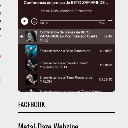
o
e
n
a
r
n
.
|
FACEBOOK
Metal-Daze Webzine