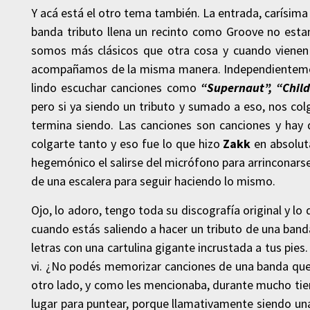
Y acá está el otro tema también. La entrada, carísima
banda tributo llena un recinto como Groove no esta
somos más clásicos que otra cosa y cuando vienen 
acompañamos de la misma manera. Independientemente
lindo escuchar canciones como
“Supernaut”, “Child
pero si ya siendo un tributo y sumado a eso, nos col
termina siendo. Las canciones son canciones y hay q
colgarte tanto y eso fue lo que hizo
Zakk
en absolut
hegemónico el salirse del micrófono para arrinconarse
de una escalera para seguir haciendo lo mismo.
Ojo, lo adoro, tengo toda su discografía original y l
cuando estás saliendo a hacer un tributo de una band
letras con una cartulina gigante incrustada a tus pie
vi. ¿No podés memorizar canciones de una banda que
otro lado, y como les mencionaba, durante mucho tiem
lugar para puntear, porque llamativamente siendo un