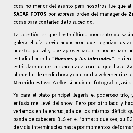
cosa no menor del asunto para nosotros fue que al 
SACAR FOTOS
por expresa orden del manager de
Z
cosas para contarles de lo sucedido.
La cuestión es que hasta último momento no sabíam
galera el día previo anunciaron que llegarían los 
nuestro portal y que aprovecharon la noche para pr
estudio llamado
“Güemes y los infernales”
. Hicier
está claramente emparentada con lo que hace
Za
alrededor de media hora y con mucha vehemencia sup
Merecido estuvo. A ellos sí pudimos fotografiar, así q
Ya para el plato principal llegaría el poderoso tr
énfasis me llevé del show. Pero por otro lado y hac
veríamos en la encrucijada de los mismos déficit q
banda de cabecera BLS en el formato que sea, su EG
de viola interminables hasta por momentos deformando