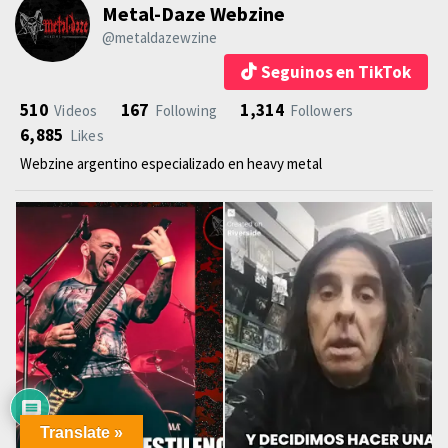
Metal-Daze Webzine
@metaldazewzine
Seguinos en TikTok
510
167
1,314
Videos
Following
Followers
6,885
Likes
Webzine argentino especializado en heavy metal
Translate »