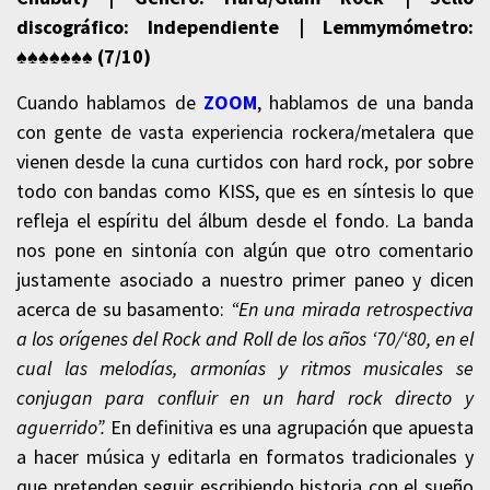
discográfico: Independiente |
Lemmymómetro
:
♠♠♠♠♠♠
♠ (7
/10)
Cuando hablamos de
ZOOM
, hablamos de una banda
con gente de vasta experiencia rockera/metalera que
vienen desde la cuna curtidos con hard rock, por sobre
todo con bandas como KISS, que es en síntesis lo que
refleja el espíritu del álbum desde el fondo. La banda
nos pone en sintonía con algún que otro comentario
justamente asociado a nuestro primer paneo y dicen
acerca de su basamento:
“En una mirada retrospectiva
a los orígenes del Rock and Roll de los años ‘70/‘80, en el
cual las melodías, armonías y ritmos musicales se
conjugan para confluir en un hard rock directo y
aguerrido”.
En definitiva es una agrupación que apuesta
a hacer música y editarla en formatos tradicionales y
que pretenden seguir escribiendo historia con el sueño