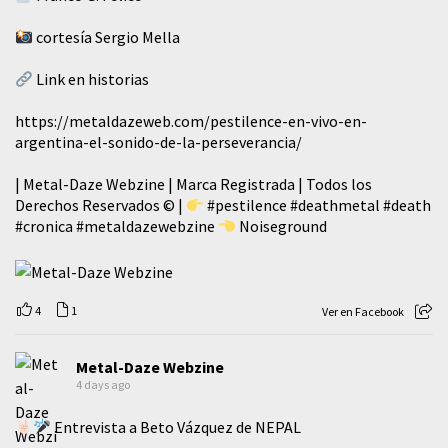
cortesía Sergio Mella
Link en historias
https://metaldazeweb.com/pestilence-en-vivo-en-
argentina-el-sonido-de-la-perseverancia/
| Metal-Daze Webzine | Marca Registrada | Todos los
Derechos Reservados © |
#pestilence
#deathmetal
#death
#cronica
#metaldazewebzine
Noiseground
4
1
Ver en Facebook
Metal-Daze Webzine
4 days ago
Entrevista a Beto Vázquez de NEPAL