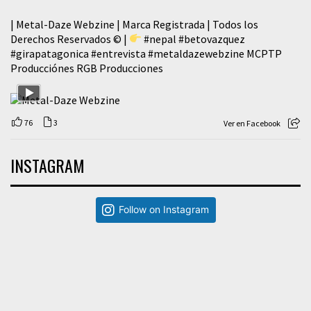
| Metal-Daze Webzine | Marca Registrada | Todos los
Derechos Reservados © |
#nepal
#betovazquez
#girapatagonica
#entrevista
#metaldazewebzine
MCPTP
Producciónes RGB Producciones
76
3
Ver en Facebook
INSTAGRAM
Follow on Instagram