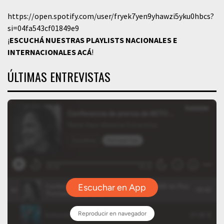
https://open.spotify.com/user/fryek7yen9yhawzi5yku0hbcs?
si=04fa543cf01849e9
¡
ESCUCHÁ NUESTRAS PLAYLISTS NACIONALES E
INTERNACIONALES
ACÁ
!
ÚLTIMAS ENTREVISTAS