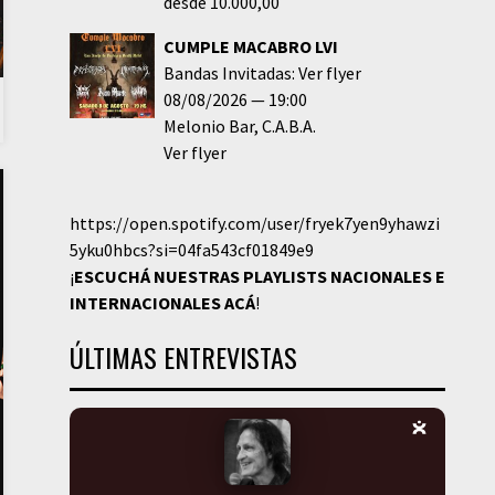
desde 10.000,00
CUMPLE MACABRO LVI
Bandas Invitadas: Ver flyer
08/08/2026
19:00
Melonio Bar
C.A.B.A.
Ver flyer
https://open.spotify.com/user/fryek7yen9yhawzi
5yku0hbcs?si=04fa543cf01849e9
¡
ESCUCHÁ NUESTRAS PLAYLISTS NACIONALES E
INTERNACIONALES
ACÁ
!
ÚLTIMAS ENTREVISTAS