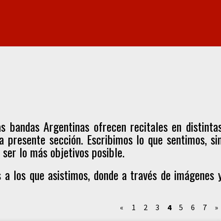
s bandas Argentinas ofrecen recitales en distinta
la presente sección. Escribimos lo que sentimos, si
ser lo más objetivos posible.
s a los que asistimos, donde a través de imágenes 
«
1
2
3
4
5
6
7
»