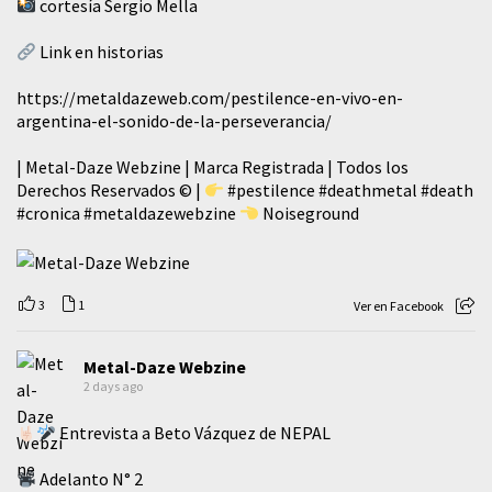
cortesía Sergio Mella
Link en historias
https://metaldazeweb.com/pestilence-en-vivo-en-
argentina-el-sonido-de-la-perseverancia/
| Metal-Daze Webzine | Marca Registrada | Todos los
Derechos Reservados © |
#pestilence
#deathmetal
#death
#cronica
#metaldazewebzine
Noiseground
3
1
Ver en Facebook
Metal-Daze Webzine
2 days ago
Entrevista a Beto Vázquez de NEPAL
Adelanto N° 2