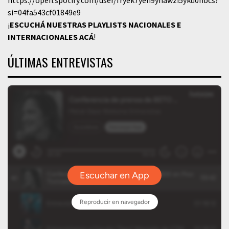
https://open.spotify.com/user/fryek7yen9yhawzi5yku0hbcs?
si=04fa543cf01849e9
¡
ESCUCHÁ NUESTRAS PLAYLISTS NACIONALES E
INTERNACIONALES
ACÁ
!
ÚLTIMAS ENTREVISTAS