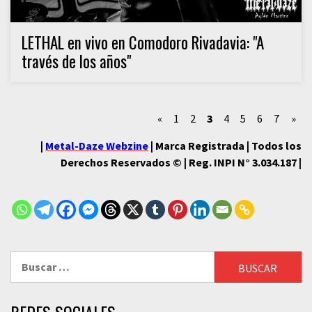
LETHAL en vivo en Comodoro Rivadavia: "A
través de los años"
«
1
2
3
4
5
6
7
»
|
Metal-Daze Webzine
| Marca Registrada | Todos los
Derechos Reservados © | Reg. INPI N° 3.034.187 |
Buscar: