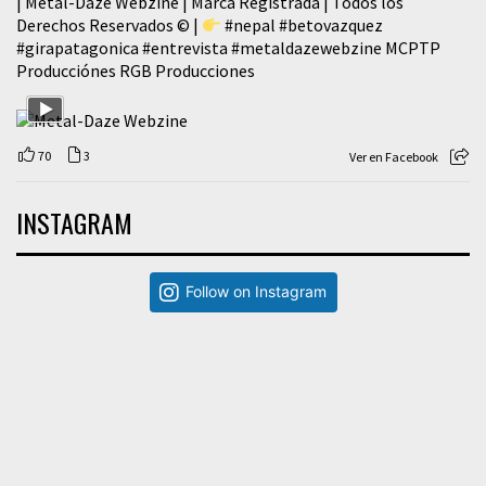
| Metal-Daze Webzine | Marca Registrada | Todos los
Derechos Reservados © |
#nepal
#betovazquez
#girapatagonica
#entrevista
#metaldazewebzine
MCPTP
Producciónes RGB Producciones
70
3
Ver en Facebook
INSTAGRAM
Follow on Instagram