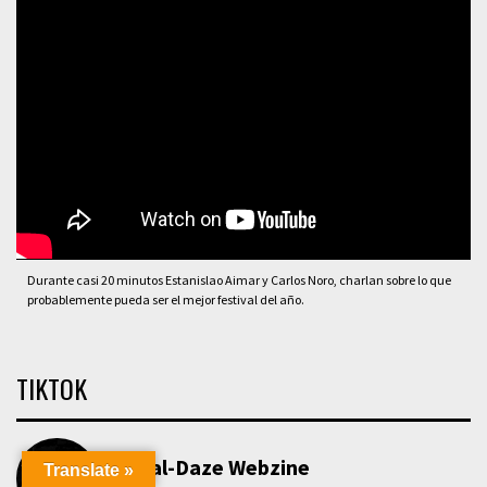
Durante casi 20 minutos Estanislao Aimar y Carlos Noro, charlan sobre lo que
probablemente pueda ser el mejor festival del año.
TIKTOK
Metal-Daze Webzine
Translate »