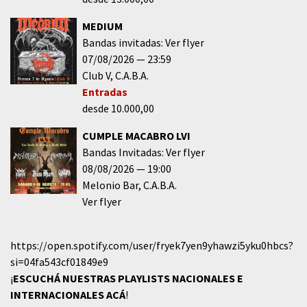
MEDIUM
Bandas invitadas: Ver flyer
07/08/2026
23:59
Club V
C.A.B.A.
Entradas
desde 10.000,00
CUMPLE MACABRO LVI
Bandas Invitadas: Ver flyer
08/08/2026
19:00
Melonio Bar
C.A.B.A.
Ver flyer
https://open.spotify.com/user/fryek7yen9yhawzi5yku0hbcs?
si=04fa543cf01849e9
¡
ESCUCHÁ NUESTRAS PLAYLISTS NACIONALES E
INTERNACIONALES
ACÁ
!