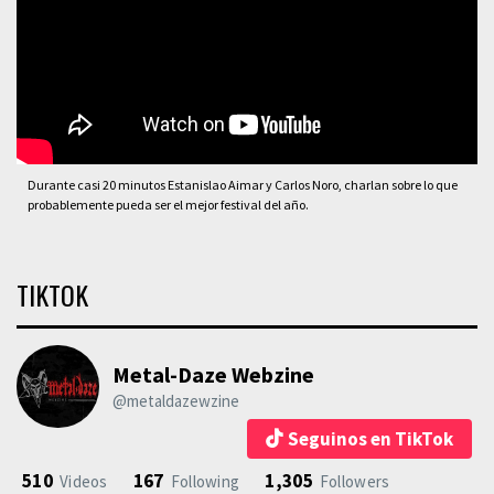
Durante casi 20 minutos Estanislao Aimar y Carlos Noro, charlan sobre lo que
probablemente pueda ser el mejor festival del año.
TIKTOK
Metal-Daze Webzine
@metaldazewzine
Seguinos en TikTok
510
167
1,305
Videos
Following
Followers