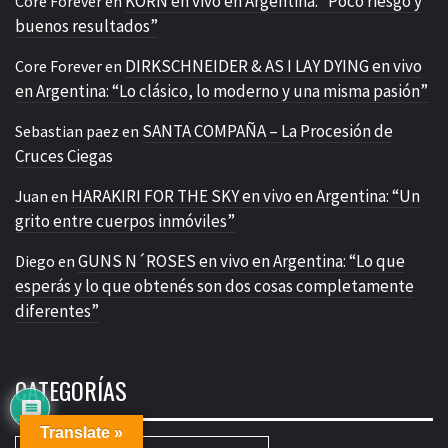
KORN en vivo en Argentina: “Poco riesgo y
Core Forever
en
buenos resultados”
DIRKSCHNEIDER & AS I LAY DYING en vivo
Core Forever
en
en Argentina: “Lo clásico, lo moderno y una misma pasión”
SANTA COMPAÑA – La Procesión de
Sebastian paez
en
Cruces Ciegas
HARAKIRI FOR THE SKY en vivo en Argentina: “Un
Juan
en
grito entre cuerpos inmóviles”
GUNS N´ROSES en vivo en Argentina: “Lo que
Diego
en
esperás y lo que obtenés son dos cosas completamente
diferentes”
CATEGORÍAS
Translate »