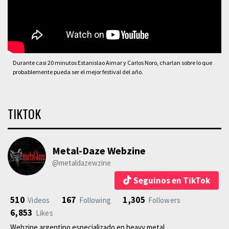
Durante casi 20 minutos Estanislao Aimar y Carlos Noro, charlan sobre lo que
probablemente pueda ser el mejor festival del año.
TIKTOK
Metal-Daze Webzine
@metaldazewzine
Seguinos en TikTok
510
167
1,305
Videos
Following
Followers
6,853
Likes
Webzine argentino especializado en heavy metal