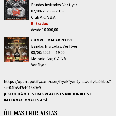
Bandas invitadas: Ver flyer
07/08/2026
23:59
Club V
C.A.B.A.
Entradas
desde 10.000,00
CUMPLE MACABRO LVI
Bandas Invitadas: Ver flyer
08/08/2026
19:00
Melonio Bar
C.A.B.A.
Ver flyer
https://open.spotify.com/user/fryek7yen9yhawzi5yku0hbcs?
si=04fa543cf01849e9
¡
ESCUCHÁ NUESTRAS PLAYLISTS NACIONALES E
INTERNACIONALES
ACÁ
!
ÚLTIMAS ENTREVISTAS