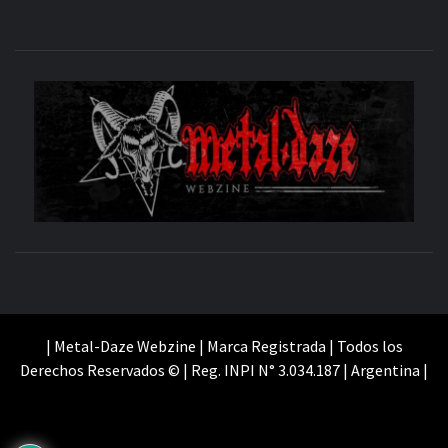
M
SITIO OFICIAL
WE
| Metal-Daze Webzine | Marca Registrada | Todos los
Derechos Reservados © | Reg. INPI N° 3.034.187 | Argentina |