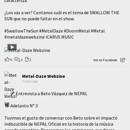
caracteriza.
¿Los vas a ver? Contanos cuál es el tema de SWALLOW THE
SUN que no puede faltar en el show.
#SwallowTheSun
#MetalDaze
#DoomMetal
#Metal
#metaldazewebzine
ICARUS MUSIC
5
1
1
Ver en Facebook
Metal-Daze Webzine
2 days ago
Entrevista a Beto Vázquez de NEPAL
Adelanto N° 3
Tuvimos el gusto de conversar con Beto sobre el impacto
indiscutible de NEPAL Oficial en la historia de la música
pesada argentina. Repasamos los comienzos, sus discos