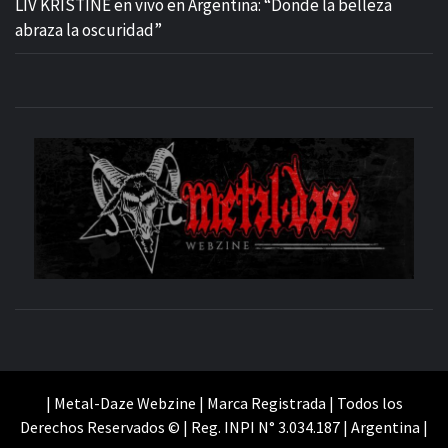
LIV KRISTINE en vivo en Argentina: “Donde la belleza
abraza la oscuridad”
M
SITIO OFICIAL
WE
| Metal-Daze Webzine | Marca Registrada | Todos los
Derechos Reservados © | Reg. INPI N° 3.034.187 | Argentina |