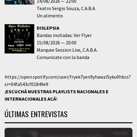
14/08/2026
22:00
Teatro Sergio Souza
C.A.B.A.
Un alimento
DISLEPSIA
Bandas invitadas: Ver Flyer
15/08/2026
20:00
Marquee Session Live
C.A.B.A.
Comunicate con la banda
https://open.spotify.com/user/fryek7yen9yhawzi5yku0hbcs?
si=04fa543cf01849e9
¡
ESCUCHÁ NUESTRAS PLAYLISTS NACIONALES E
INTERNACIONALES
ACÁ
!
ÚLTIMAS ENTREVISTAS