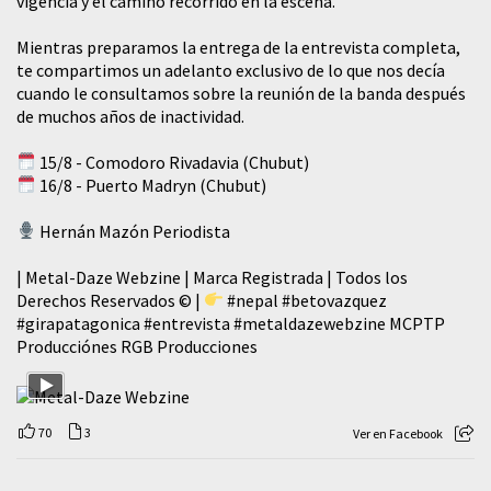
vigencia y el camino recorrido en la escena.
Mientras preparamos la entrega de la entrevista completa,
te compartimos un adelanto exclusivo de lo que nos decía
cuando le consultamos sobre la reunión de la banda después
de muchos años de inactividad.
15/8 - Comodoro Rivadavia (Chubut)
16/8 - Puerto Madryn (Chubut)
Hernán Mazón Periodista
| Metal-Daze Webzine | Marca Registrada | Todos los
Derechos Reservados © |
#nepal
#betovazquez
#girapatagonica
#entrevista
#metaldazewebzine
MCPTP
Producciónes RGB Producciones
70
3
Ver en Facebook