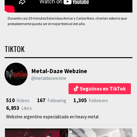
Durante casi 20 minutos Estanislao Aimar y Carlos Noro, charlan sobre lo que
probablemente pueda ser el mejor festival del año.
TIKTOK
Metal-Daze Webzine
@metaldazewzine
Seguinos en TikTok
510
167
1,305
Videos
Following
Followers
6,853
Likes
Webzine argentino especializado en heavy metal