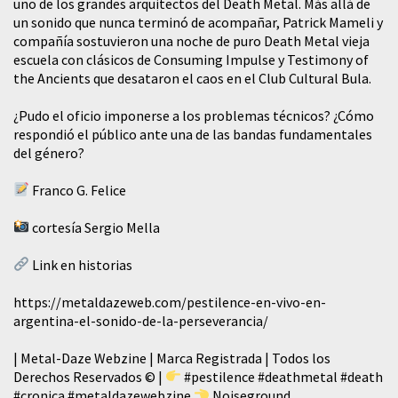
uno de los grandes arquitectos del Death Metal. Más allá de
un sonido que nunca terminó de acompañar, Patrick Mameli y
compañía sostuvieron una noche de puro Death Metal vieja
escuela con clásicos de Consuming Impulse y Testimony of
the Ancients que desataron el caos en el Club Cultural Bula.
¿Pudo el oficio imponerse a los problemas técnicos? ¿Cómo
respondió el público ante una de las bandas fundamentales
del género?
Franco G. Felice
cortesía Sergio Mella
Link en historias
https://metaldazeweb.com/pestilence-en-vivo-en-
argentina-el-sonido-de-la-perseverancia/
| Metal-Daze Webzine | Marca Registrada | Todos los
Derechos Reservados © |
#pestilence
#deathmetal
#death
#cronica
#metaldazewebzine
Noiseground