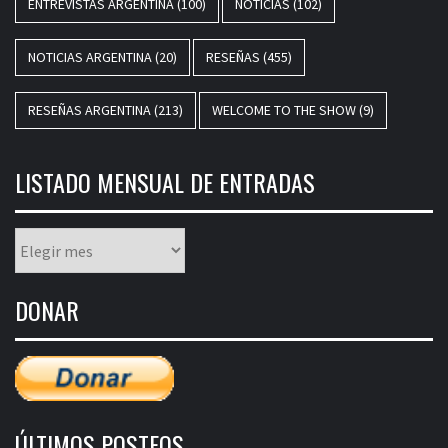
ENTREVISTAS ARGENTINA
(100)
NOTICIAS
(102)
NOTICIAS ARGENTINA
(20)
RESEÑAS
(455)
RESEÑAS ARGENTINA
(213)
WELCOME TO THE SHOW
(9)
LISTADO MENSUAL DE ENTRADAS
Listado
mensual
de
DONAR
entradas
ÚLTIMOS POSTEOS