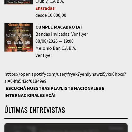
Club V
C.A.B.A.
Entradas
desde 10.000,00
CUMPLE MACABRO LVI
Bandas Invitadas: Ver flyer
08/08/2026
19:00
Melonio Bar
C.A.B.A.
Ver flyer
https://open.spotify.com/user/fryek7yen9yhawzi5yku0hbcs?
si=04fa543cf01849e9
¡
ESCUCHÁ NUESTRAS PLAYLISTS NACIONALES E
INTERNACIONALES
ACÁ
!
ÚLTIMAS ENTREVISTAS