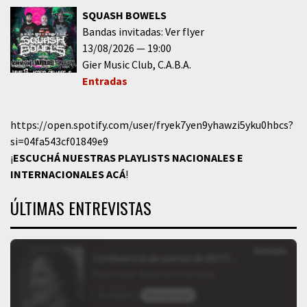
SQUASH BOWELS
Bandas invitadas: Ver flyer
13/08/2026
19:00
Gier Music Club
C.A.B.A.
Entradas
https://open.spotify.com/user/fryek7yen9yhawzi5yku0hbcs?
si=04fa543cf01849e9
¡
ESCUCHÁ NUESTRAS PLAYLISTS NACIONALES E
INTERNACIONALES
ACÁ
!
ÚLTIMAS ENTREVISTAS