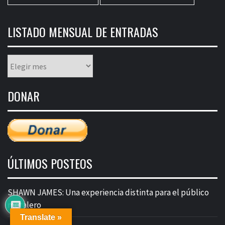
LISTADO MENSUAL DE ENTRADAS
Listado
mensual
de
DONAR
entradas
ÚLTIMOS POSTEOS
SHAWN JAMES: Una experiencia distinta para el público
metalero
Translate »