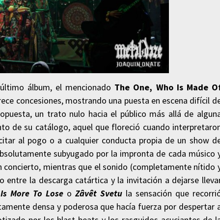
u último álbum, el mencionado
The One, Who Is Made
O
rece concesiones, mostrando una puesta en escena difícil d
opuesta, un trato nulo hacia el público más allá de algun
nto de su catálogo, aquel que floreció cuando interpretaro
itar al pogo o a cualquier conducta propia de un show d
r, absolutamente subyugado por la impronta de cada músico 
un concierto, mientras que el sonido (completamente nítido 
 entre la descarga catártica y la invitación a dejarse lleva
 Is More To
Lose
o
Zâvêt Svetu
la sensación que recorri
olutamente densa y poderosa que hacía fuerza por despertar 
tizado por los blast-beats y los rasguidos acuciantes de l