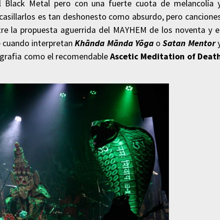
Black Metal pero con una fuerte cuota de melancolía 
encasillarlos es tan deshonesto como absurdo, pero cancione
tre la propuesta aguerrida del MAYHEM de los noventa y e
 cuando interpretan
Khānda Mānda Yōga
o
Satan
Mentor
cografia como el recomendable
Ascetic
Meditation of Deat