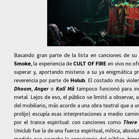
Basando gran parte de la lista en canciones de s
Smoke
, la experiencia de
CULT OF FIRE
en vivo no of
superar y, aportando misterio a su ya enigmática pr
reverencia por parte de
Holub
. El costado más viole
Dhoom
,
Anger
o
Kalî Mā
tampoco funcionó para inc
metal. Lejos de eso, el público se limitó a observa
del mobiliario, más acorde a una obra teatral que a 
prolijo) escupía esas interpretaciones a medio camino
por el trance espiritual: con canciones como
There
Uniclub fue la de una fuerza espiritual, mítica, abs
medida que ocupaba la consciencia del público, hipno