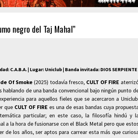
umo negro del Taj Mahal”
dad: C.A.B.A. |
Lugar: Uniclub | Banda invitada: DIOS SERPIENTE
de Of Smoke
(2025) todavía fresco,
CULT OF
FIRE
aterriz
os hablando de una banda convencional bajo ningún punto d
xperiencia para aquellos fieles que se acercaron a Uniclub
ber que
CULT OF FIRE
es una de esas bandas cuya propuest
temática particular; en este caso, la filosofía hindú y l
al a la hora de fusionarse con el Black Metal pero que esto
er de los años, ser aptos para carrear esta más que curios