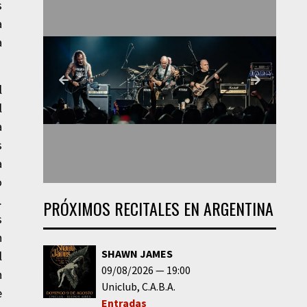
s
a
a
l
l
a
s
a
o
.
PRÓXIMOS RECITALES EN ARGENTINA
s
n
SHAWN JAMES
l
09/08/2026
19:00
n
Uniclub
C.A.B.A.
e
Entradas