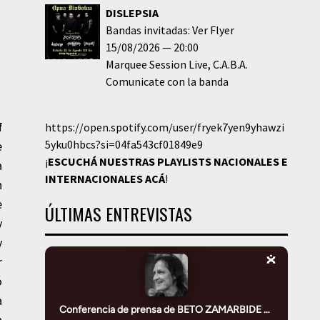
DISLEPSIA
Bandas invitadas: Ver Flyer
15/08/2026
20:00
Marquee Session Live
C.A.B.A.
Comunicate con la banda
f
https://open.spotify.com/user/fryek7yen9yhawzi
5yku0hbcs?si=04fa543cf01849e9
e
¡
ESCUCHÁ NUESTRAS PLAYLISTS NACIONALES E
a
INTERNACIONALES
ACÁ
!
n
e
ÚLTIMAS ENTREVISTAS
y
y
r
ó
a
a