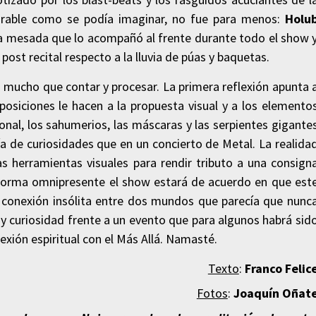
morable como se podía imaginar, no fue para menos:
Holu
í la mesada que lo acompañó al frente durante todo el show 
post recital respecto a la lluvia de púas y baquetas.
ó mucho que contar y procesar. La primera reflexión apunta 
posiciones le hacen a la propuesta visual y a los elemento
ional, los sahumerios, las máscaras y las serpientes gigante
a de curiosidades que en un concierto de Metal. La realida
 herramientas visuales para rendir tributo a una consign
 forma omnipresente el show estará de acuerdo en que est
 conexión insólita entre dos mundos que parecía que nunc
o y curiosidad frente a un evento que para algunos habrá sid
exión espiritual con el Más Allá. Namasté.
Texto
:
Franco Felic
Fotos
:
Joaquín Oñat