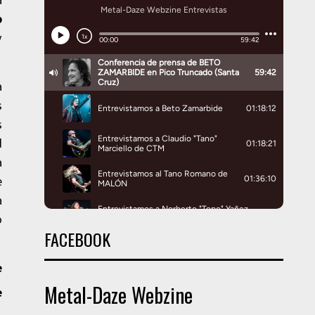
b
y
a
s
s
d
a
e
a
o
FACEBOOK
e
Metal-Daze Webzine
e