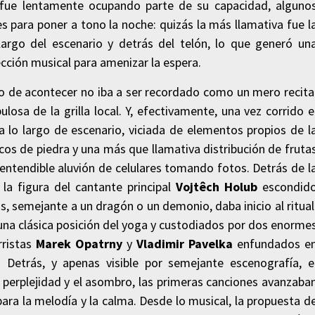
sto fue lentamente ocupando parte de su capacidad, alguno
para poner a tono la noche: quizás la más llamativa fue l
largo del escenario y detrás del telón, lo que generó un
cción musical para amenizar la espera.
to de acontecer no iba a ser recordado como un mero recita
osa de la grilla local. Y, efectivamente, una vez corrido e
a lo largo de escenario, viciada de elementos propios de l
cos de piedra y una más que llamativa distribución de fruta
 entendible aluvión de celulares tomando fotos. Detrás de l
a figura del cantante principal
Vojtêch
Holub
escondid
, semejante a un dragón o un demonio, daba inicio al ritual
n una clásica posición del yoga y custodiados por dos enorme
rristas
Marek Opatrny
y
Vladimir Pavelka
enfundados e
Detrás, y apenas visible por semejante escenografía, e
a perplejidad y el asombro, las primeras canciones avanzaba
ara la melodía y la calma. Desde lo musical, la propuesta d