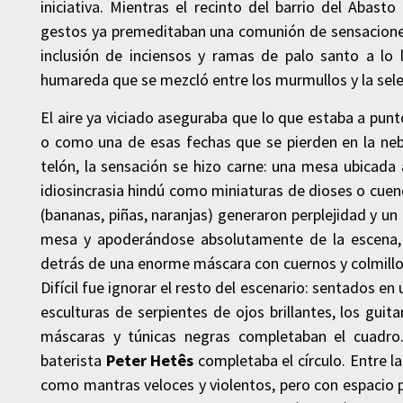
iniciativa. Mientras el recinto del barrio del Aba
gestos ya premeditaban una comunión de sensaciones 
inclusión de inciensos y ramas de palo santo a lo 
humareda que se mezcló entre los murmullos y la sele
El aire ya viciado aseguraba que lo que estaba a pun
o como una de esas fechas que se pierden en la nebul
telón, la sensación se hizo carne: una mesa ubicada 
idiosincrasia hindú como miniaturas de dioses o cuen
(bananas, piñas, naranjas) generaron perplejidad y un
mesa y apoderándose absolutamente de la escena, l
detrás de una enorme máscara con cuernos y colmillos
Difícil fue ignorar el resto del escenario: sentados e
esculturas de serpientes de ojos brillantes, los guita
máscaras y túnicas negras completaban el cuadro. 
baterista
Peter Hetês
completaba el círculo. Entre l
como mantras veloces y violentos, pero con espacio p