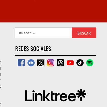
Buscar:
REDES SOCIALES
e
a
n
r
s
e