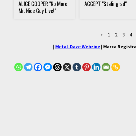
ALICE COOPER "No More
ACCEPT "Stalingrad"
Mr. Nice Guy Live!"
«
1
2
3
4
|
Metal-Daze Webzine
| Marca Registra