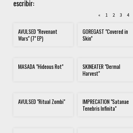
escribir:
«
1
2
3
4
AVULSED "Revenant
GOREGAST "Covered in
Wars" (7" EP)
Skin"
MASADA "Hideous Rot"
SKINEATER "Dermal
Harvest"
AVULSED "Ritual Zombi"
IMPRECATION "Satanae
Tenebris Infinita"