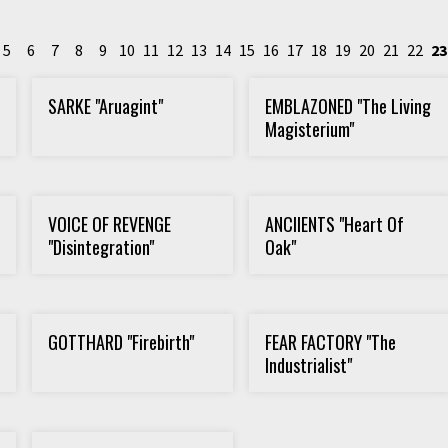
5
6
7
8
9
10
11
12
13
14
15
16
17
18
19
20
21
22
23
SARKE "Aruagint"
EMBLAZONED "The Living
Magisterium"
VOICE OF REVENGE
ANCIIENTS "Heart Of
"Disintegration"
Oak"
GOTTHARD "Firebirth"
FEAR FACTORY "The
Industrialist"