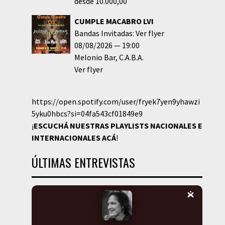
desde 10.000,00
CUMPLE MACABRO LVI
Bandas Invitadas: Ver flyer
08/08/2026
19:00
Melonio Bar
C.A.B.A.
Ver flyer
https://open.spotify.com/user/fryek7yen9yhawzi
5yku0hbcs?si=04fa543cf01849e9
¡
ESCUCHÁ NUESTRAS PLAYLISTS NACIONALES E
INTERNACIONALES
ACÁ
!
ÚLTIMAS ENTREVISTAS