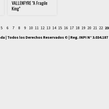
VALLENFYRE "A Fragile
King"
5
6
7
8
9
10
11
12
13
14
15
16
17
18
19
20
21
22
23
da | Todos los Derechos Reservados © | Reg. INPI N° 3.034.187 