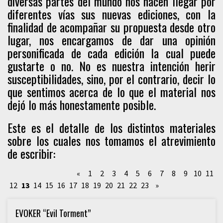
diversas partes del mundo nos hacen llegar por
diferentes vías sus nuevas ediciones, con la
finalidad de acompañar su propuesta desde otro
lugar, nos encargamos de dar una opinión
personificada de cada edición la cual puede
gustarte o no. No es nuestra intención herir
susceptibilidades, sino, por el contrario, decir lo
que sentimos acerca de lo que el material nos
dejó lo más honestamente posible.
Este es el detalle de los distintos materiales
sobre los cuales nos tomamos el atrevimiento
de escribir:
«
1
2
3
4
5
6
7
8
9
10
11
12
13
14
15
16
17
18
19
20
21
22
23
»
EVOKER “Evil Torment”