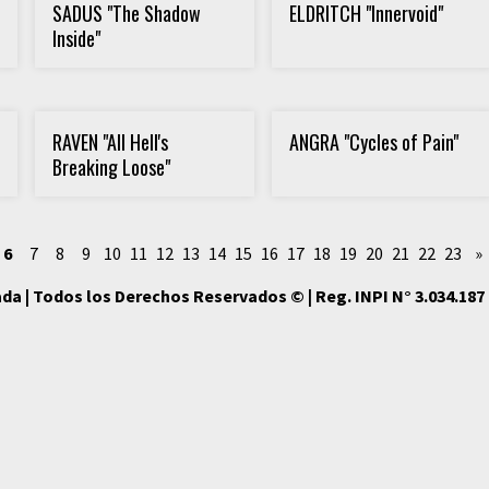
SADUS "The Shadow
ELDRITCH "Innervoid"
Inside"
RAVEN "All Hell's
ANGRA "Cycles of Pain"
Breaking Loose"
6
7
8
9
10
11
12
13
14
15
16
17
18
19
20
21
22
23
»
da | Todos los Derechos Reservados © | Reg. INPI N° 3.034.187 