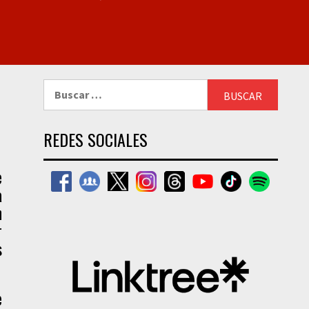
Buscar:
REDES SOCIALES
e
a
n
r
s
e