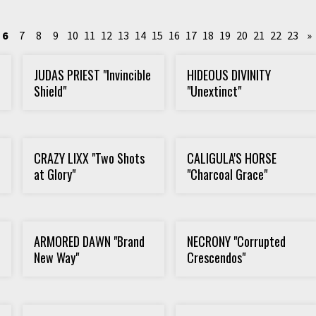
6
7
8
9
10
11
12
13
14
15
16
17
18
19
20
21
22
23
»
JUDAS PRIEST "Invincible
HIDEOUS DIVINITY
Shield"
"Unextinct"
CRAZY LIXX "Two Shots
CALIGULA'S HORSE
at Glory"
"Charcoal Grace"
ARMORED DAWN "Brand
NECRONY "Corrupted
New Way"
Crescendos"