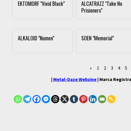
EKTOMORF "Vivid Black"
ALCATRAZZ "Take No
Prisioners"
ALKALOID "Numen"
SOEN "Memorial"
«
1
2
3
4
5
|
Metal-Daze Webzine
| Marca Registra