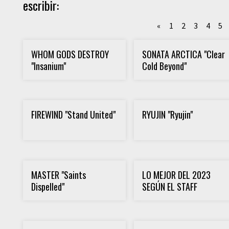
escribir:
«
1
2
3
4
5
WHOM GODS DESTROY
SONATA ARCTICA "Clear
"Insanium"
Cold Beyond"
FIREWIND "Stand United"
RYUJIN "Ryujin"
MASTER "Saints
LO MEJOR DEL 2023
Dispelled"
SEGÚN EL STAFF