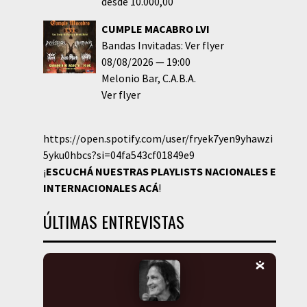
desde 10.000,00
CUMPLE MACABRO LVI
Bandas Invitadas: Ver flyer
08/08/2026
19:00
Melonio Bar
C.A.B.A.
Ver flyer
https://open.spotify.com/user/fryek7yen9yhawzi
5yku0hbcs?si=04fa543cf01849e9
¡
ESCUCHÁ NUESTRAS PLAYLISTS NACIONALES E
INTERNACIONALES
ACÁ
!
ÚLTIMAS ENTREVISTAS