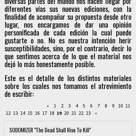
diversas partes del mundo nos hacen llegar por
diferentes vías sus nuevas ediciones, con la
finalidad de acompañar su propuesta desde otro
lugar, nos encargamos de dar una opinión
personificada de cada edición la cual puede
gustarte o no. No es nuestra intención herir
susceptibilidades, sino, por el contrario, decir lo
que sentimos acerca de lo que el material nos
dejó lo más honestamente posible.
Este es el detalle de los distintos materiales
sobre los cuales nos tomamos el atrevimiento
de escribir:
«
1
2
3
4
5
6
7
8
9
10
11
12
13
14
15
16
17
18
19
20
21
22
23
»
SODOMIZER "The Dead Shall Rise To Kill"