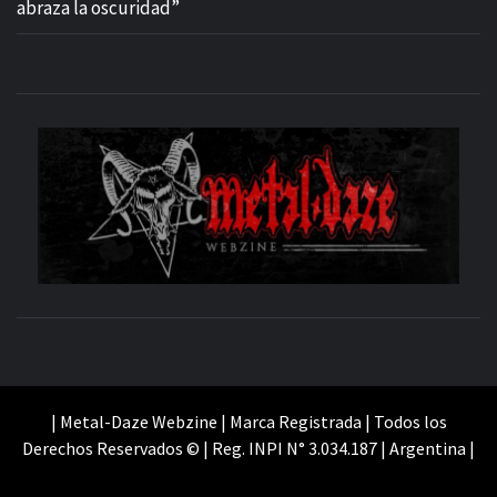
abraza la oscuridad”
M
SITIO OFICIAL
WE
| Metal-Daze Webzine | Marca Registrada | Todos los
Derechos Reservados © | Reg. INPI N° 3.034.187 | Argentina |