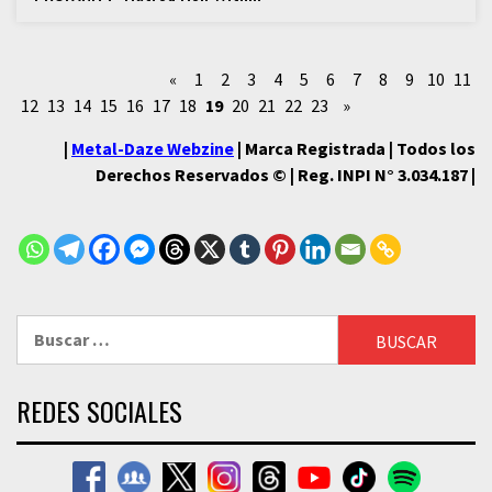
«
1
2
3
4
5
6
7
8
9
10
11
12
13
14
15
16
17
18
19
20
21
22
23
»
|
Metal-Daze Webzine
| Marca Registrada | Todos los
Derechos Reservados © | Reg. INPI N° 3.034.187 |
Buscar:
REDES SOCIALES