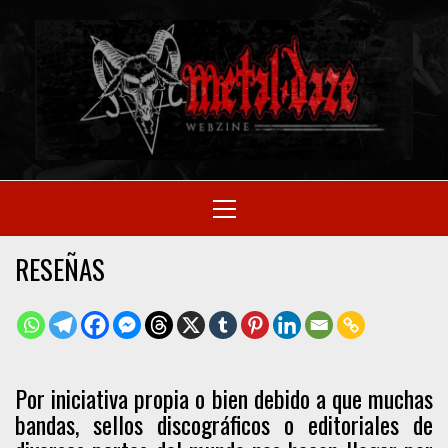
Skip
to
M
content
SITIO OFICIAL
Primary
Menu
WE
RESEÑAS
Por iniciativa propia o bien debido a que muchas
bandas, sellos discográficos o editoriales de