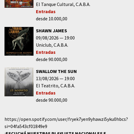
El Tanque Cultural
C.A.B.A.
Entradas
desde 10.000,00
SHAWN JAMES
09/08/2026
19:00
Uniclub
C.A.B.A.
Entradas
desde 90.000,00
SWALLOW THE SUN
13/08/2026
19:00
El Teatrito
C.A.B.A.
Entradas
desde 90.000,00
https://open.spotify.com/user/fryek7yen9yhawzi5yku0hbcs?
si=04fa543cf01849e9
¡
ESCUCHÁ NUESTRAS PLAYLISTS NACIONALES E