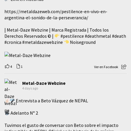
https://metaldazeweb.com/pestilence-en-vivo-en-
argentina-el-sonido-de-la-perseverancia/
| Metal-Daze Webzine | Marca Registrada | Todos los
Derechos Reservados © |
#pestilence
#deathmetal
#death
#cronica
#metaldazewebzine
Noiseground
4
1
Ver en Facebook
Metal-Daze Webzine
4 days ago
Entrevista a Beto Vázquez de NEPAL
Adelanto N° 2
Tuvimos el gusto de conversar con Beto sobre el impacto