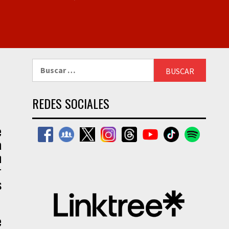
Buscar:
REDES SOCIALES
e
a
n
r
s
e