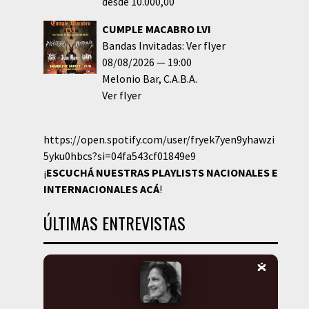
desde 10.000,00
CUMPLE MACABRO LVI
Bandas Invitadas: Ver flyer
08/08/2026
19:00
Melonio Bar
C.A.B.A.
Ver flyer
https://open.spotify.com/user/fryek7yen9yhawzi
5yku0hbcs?si=04fa543cf01849e9
¡
ESCUCHÁ NUESTRAS PLAYLISTS NACIONALES E
INTERNACIONALES
ACÁ
!
ÚLTIMAS ENTREVISTAS