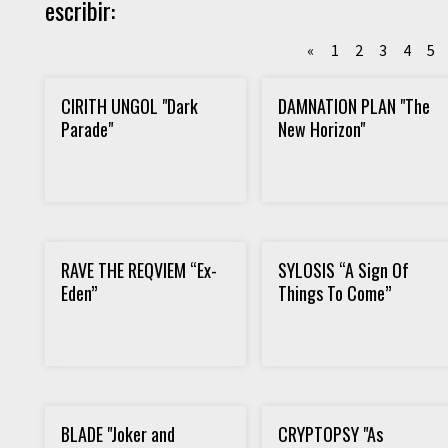
escribir:
«
1
2
3
4
5
CIRITH UNGOL "Dark
DAMNATION PLAN "The
Parade"
New Horizon"
RAVE THE REQVIEM “Ex-
SYLOSIS “A Sign Of
Eden”
Things To Come”
BLADE "Joker and
CRYPTOPSY "As