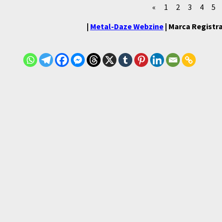
«
1
2
3
4
5
|
Metal-Daze Webzine
| Marca Registra