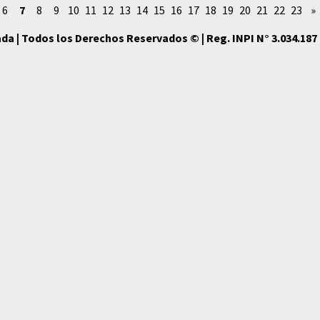
6
7
8
9
10
11
12
13
14
15
16
17
18
19
20
21
22
23
»
da | Todos los Derechos Reservados © | Reg. INPI N° 3.034.187 