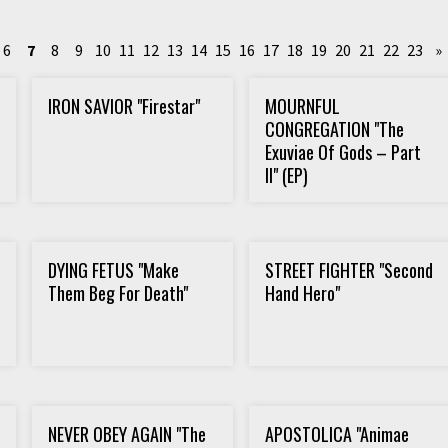
6
7
8
9
10
11
12
13
14
15
16
17
18
19
20
21
22
23
»
IRON SAVIOR "Firestar"
MOURNFUL
CONGREGATION "The
Exuviae Of Gods – Part
II" (EP)
DYING FETUS "Make
STREET FIGHTER "Second
Them Beg For Death"
Hand Hero"
NEVER OBEY AGAIN "The
APOSTOLICA "Animae