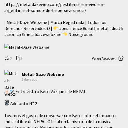
https://metaldazeweb.com/pestilence-en-vivo-en-
argentina-el-sonido-de-la-perseverancia/
| Metal-Daze Webzine | Marca Registrada | Todos los
Derechos Reservados © |
#pestilence
#deathmetal
#death
#cronica
#metaldazewebzine
Noiseground
3
1
Ver en Facebook
Metal-Daze Webzine
3 days ago
Entrevista a Beto Vázquez de NEPAL
Adelanto N° 2
Tuvimos el gusto de conversar con Beto sobre el impacto
indiscutible de NEPAL Oficial en la historia de la música
pesada argentina. Repasamos los comienzos, sus discos