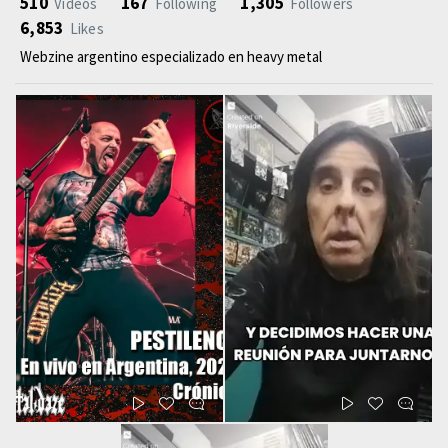
510
167
1,305
Videos
Following
Followers
6,853
Likes
Webzine argentino especializado en heavy metal