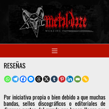
Skip
to
M
content
SITIO OFICIAL
Primary
Menu
WE
RESEÑAS
Por iniciativa propia o bien debido a que muchas
bandas, sellos discográficos o editoriales de