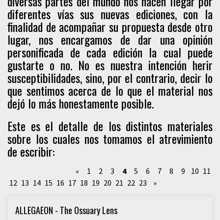
diversas partes del mundo nos hacen llegar por
diferentes vías sus nuevas ediciones, con la
finalidad de acompañar su propuesta desde otro
lugar, nos encargamos de dar una opinión
personificada de cada edición la cual puede
gustarte o no. No es nuestra intención herir
susceptibilidades, sino, por el contrario, decir lo
que sentimos acerca de lo que el material nos
dejó lo más honestamente posible.
Este es el detalle de los distintos materiales
sobre los cuales nos tomamos el atrevimiento
de escribir:
«
1
2
3
4
5
6
7
8
9
10
11
12
13
14
15
16
17
18
19
20
21
22
23
»
ALLEGAEON - The Ossuary Lens