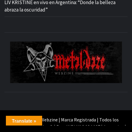
LIV KRISTINE en vivo en Argentina: “Donde la belleza
abraza la oscuridad”
M
SITIO OFICIAL
WE
| Metal-Daze Webzine | Marca Registrada | Todos los
Translate »
Derechos Reservados © | Reg. INPI N° 3.034.187 | Argentina |