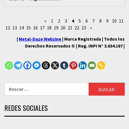
«
1
2
3
4
5
6
7
8
9
10
11
12
13
14
15
16
17
18
19
20
21
22
23
»
|
Metal-Daze Webzine
| Marca Registrada | Todos los
Derechos Reservados © | Reg. INPI N° 3.034.187 |
Buscar:
REDES SOCIALES