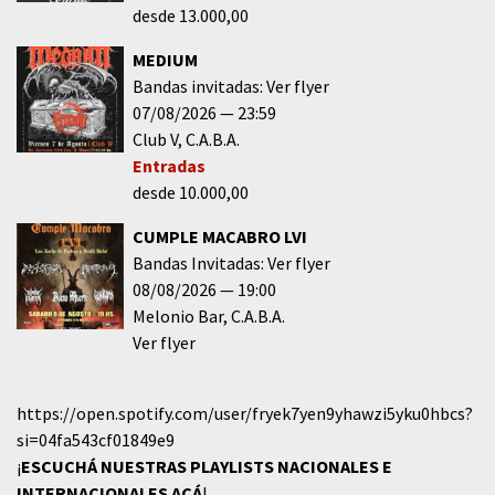
desde 13.000,00
MEDIUM
Bandas invitadas: Ver flyer
07/08/2026
23:59
Club V
C.A.B.A.
Entradas
desde 10.000,00
CUMPLE MACABRO LVI
Bandas Invitadas: Ver flyer
08/08/2026
19:00
Melonio Bar
C.A.B.A.
Ver flyer
https://open.spotify.com/user/fryek7yen9yhawzi5yku0hbcs?
si=04fa543cf01849e9
¡
ESCUCHÁ NUESTRAS PLAYLISTS NACIONALES E
INTERNACIONALES
ACÁ
!